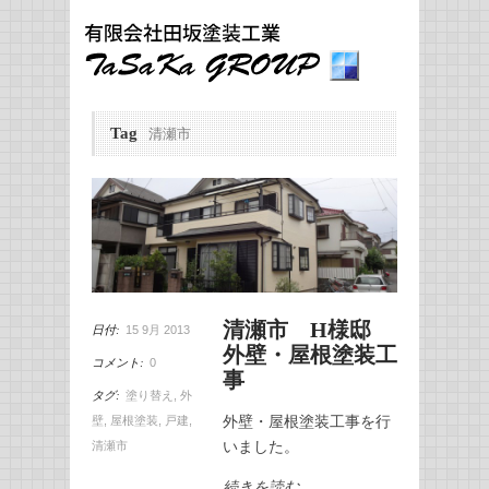
Tag
清瀬市
清瀬市 H様邸
日付:
15 9月 2013
外壁・屋根塗装工
コメント:
0
事
タグ:
塗り替え
,
外
外壁・屋根塗装工事を行
壁
,
屋根塗装
,
戸建
,
いました。
清瀬市
続きを読む