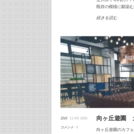
既存の模様に馴染
続きを読む
向ヶ丘遊園 
日付:
11 9月 2020
コメント:
0
向ヶ丘遊園のカフェ