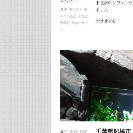
コメント:
0
下北沢のシフォンケ
ました。
タグ:
モルタル
,
モ
ルタル造形
,
下北沢
,
続きを読む
大理石
,
店舗デザイ
ン
千葉県船橋市
日付:
18 6月 2020