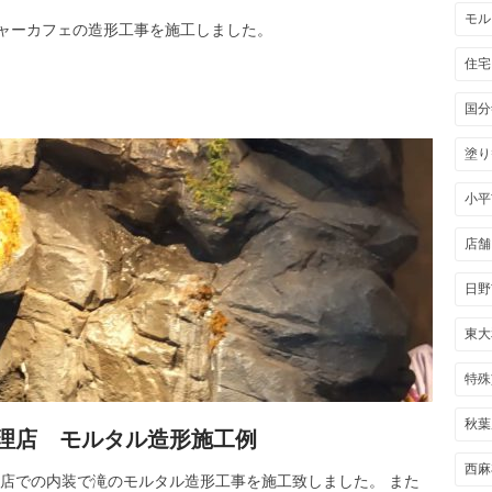
モル
ーカフェの造形工事を施工しました。
住宅
国分
塗り
小平
店舗
日野
東大
特殊
秋葉
理店 モルタル造形施工例
西麻
店での内装で滝のモルタル造形工事を施工致しました。 また