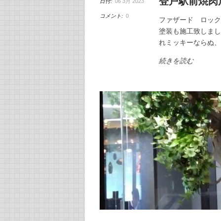
登戸駅前焼肉
日付:
06 3月 2023
コメント:
0
ファザード ロック
塗装も施工致しまし
れミッキーならぬ
続きを読む