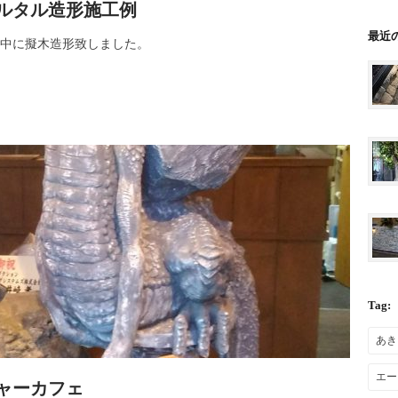
ルタル造形施工例
最近
の中に擬木造形致しました。
Tag:
あき
エー
ャーカフェ