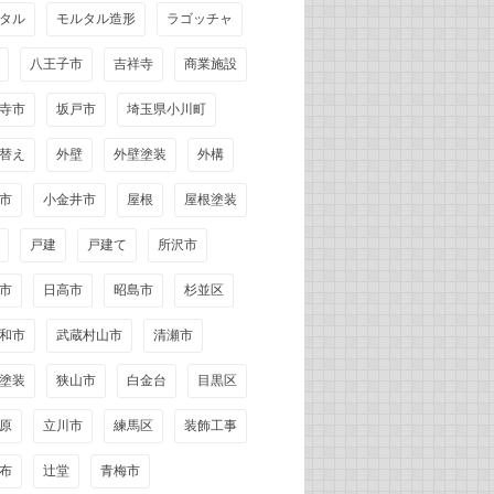
タル
モルタル造形
ラゴッチャ
八王子市
吉祥寺
商業施設
寺市
坂戸市
埼玉県小川町
替え
外壁
外壁塗装
外構
市
小金井市
屋根
屋根塗装
戸建
戸建て
所沢市
市
日高市
昭島市
杉並区
和市
武蔵村山市
清瀬市
塗装
狭山市
白金台
目黒区
原
立川市
練馬区
装飾工事
布
辻堂
青梅市