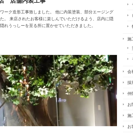
店 店舗内装工事
ワーク造形工事致しました。 他に内装塗装、部分エージング
た。 来店されたお客様に楽しんでいただけるよう、店内に隠
、隠れうっしーを至る所に置かせていただきました。
施
会
採
仲
お
施
お