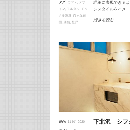
詳細に表現できるよ
タグ:
カフェ
,
デザ
ンスタイルをイメー
イン
,
モルタル
,
モル
タル造形
,
向ヶ丘遊
続きを読む
園
,
店舗
,
登戸
下北沢 シフ
日付:
11 9月 2020