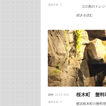
コメント:
0
江の島のトレジャ
続きを読む
桜木町 蟹料
日付:
24 1月 2023
コメント:
0
横浜桜木町の蟹料理