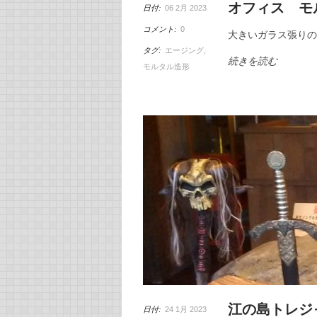
オフィス モ
日付:
06 2月 2023
コメント:
0
大きいガラス張り
タグ:
エージング
,
続きを読む
モルタル造形
江の島トレジ
日付:
24 1月 2023